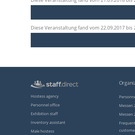
Diese Veranstaltung fand vom 21.09.2018 bis
Diese Veranstaltung fand vom 22.09.2017 bis
Organiz
Hostess agency
Personne
Personnel office
Messen 
Exhibition staff
Messen 
Inventory assistant
Frequent
custome
Male hostess