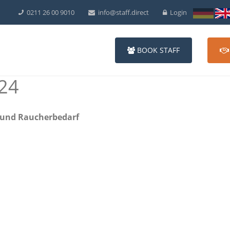
0211 26 00 9010
info@staff.direct
Login
BOOK STAFF
024
 und Raucherbedarf