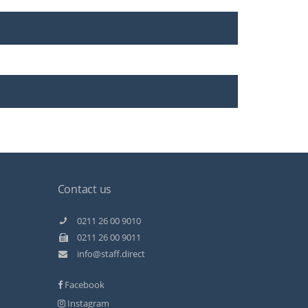
Contact us
Kundenbewertungen und Erfahrungen zu
Staff Direct GmbH
0211 26 00 9010
0211 26 00 9011
99%
SEHR GUT
info@staff.direct
Empfehlungen auf
ProvenExpert.com
4,89 / 5,00
Facebook
279
146
Instagram