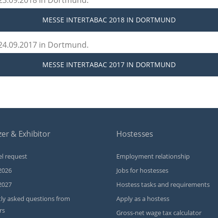
 23.09.2018 in Dortmund.
MESSE INTERTABAC 2018
IN DORTMUND
 24.09.2017 in Dortmund.
MESSE INTERTABAC 2017
IN DORTMUND
er & Exhibitor
Hostesses
l request
Employment relationship
2026
Jobs for hostesses
2027
Hostess tasks and requirements
ly asked questions from
Apply as a hostess
rs
Gross-net wage tax calculator