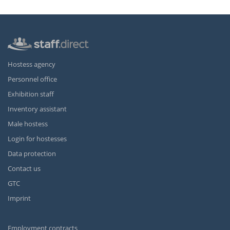
Hostess agency
Personnel office
Exhibition staff
Inventory assistant
Male hostess
Login for hostesses
Data protection
Contact us
GTC
Imprint
Employment contracts