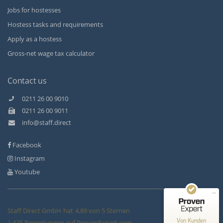
Jobs for hostesses
Hostess tasks and requirements
Apply as a hostess
Gross-net wage tax calculator
Contact us
0211 26 00 9010
0211 26 00 9011
Kundenbewertungen und Erfahrungen zu
info@staff.direct
Staff Direct GmbH
Facebook
SEHR GUT
99%
Instagram
Empfehlungen auf
ProvenExpert.com
4,89 / 5,00
Youtube
146
279
Bewertungen auf
Bewertungen von 3
Staff Direct GmbH
hat
4,89
von
5
Sternen
ProvenExpert.com
anderen Quellen
Von Kunden
|
425
Bewertungen auf ProvenExpert.com