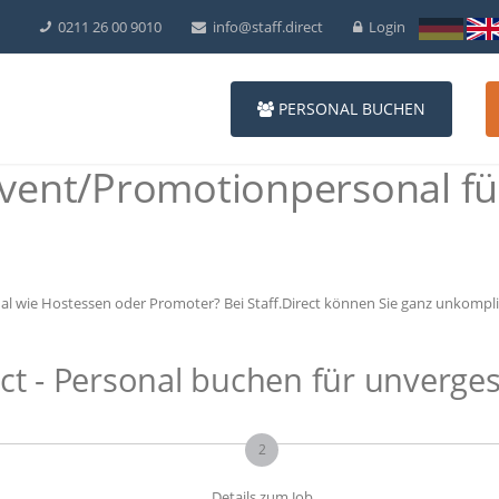
0211 26 00 9010
info@staff.direct
Login
PERSONAL BUCHEN
vent/Promotionpersonal für
al wie Hostessen oder Promoter? Bei Staff.Direct können Sie ganz unkomplizi
ct - Personal buchen für unverges
2
Details zum Job