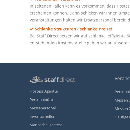
In seltenen Fällen kann es vorkommen, dass Hoste
erscheinen können. Dann schicken wir Ihnen umgeh
Veranstaltungen halten wir Ersatzpersonal bereit, d
Schlanke Strukturen - schlanke Preise!
Bei Staff.Direct setzen wir auf schlanke, effizient
entstehenden Kostenvorteile geben wir an unsere
Veranst
Hostess Agentur
Personal
Personalbüro
Messen 
Messepersonal
Messen 
Inventurhelfer
Häufige 
Männliche Hostess