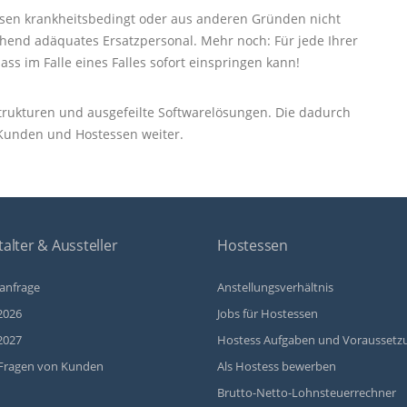
ssen krankheitsbedingt oder aus anderen Gründen nicht
end adäquates Ersatzpersonal. Mehr noch: Für jede Ihrer
ass im Falle eines Falles sofort einspringen kann!
e Strukturen und ausgefeilte Softwarelösungen. Die dadurch
 Kunden und Hostessen weiter.
alter & Aussteller
Hostessen
anfrage
Anstellungsverhältnis
2026
Jobs für Hostessen
2027
Hostess Aufgaben und Voraussetz
Fragen von Kunden
Als Hostess bewerben
Brutto-Netto-Lohnsteuerrechner