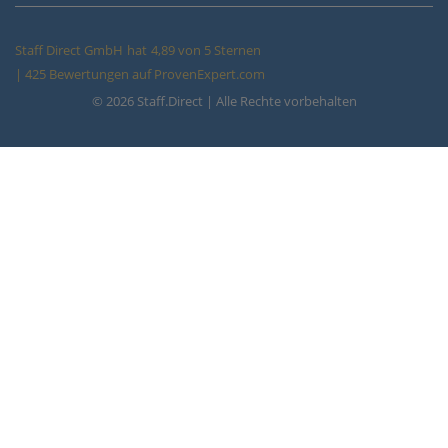
Staff Direct GmbH
hat
4,89
von
5
Sternen
|
425
Bewertungen auf ProvenExpert.com
© 2026 Staff.Direct | Alle Rechte vorbehalten