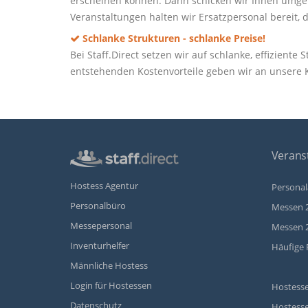
erscheinen können. Dann schicken wir Ihnen umgeh
Veranstaltungen halten wir Ersatzpersonal bereit, d
Schlanke Strukturen - schlanke Preise!
Bei Staff.Direct setzen wir auf schlanke, effizient
entstehenden Kostenvorteile geben wir an unsere
Veranst
Hostess Agentur
Personal
Personalbüro
Messen 
Messepersonal
Messen 
Inventurhelfer
Häufige 
Männliche Hostess
Login für Hostessen
Hostesse
Datenschutz
Hostesse