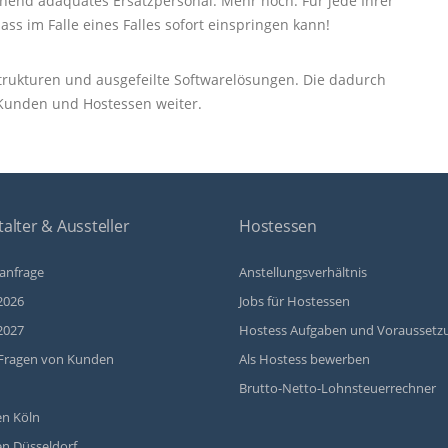
end adäquates Ersatzpersonal. Mehr noch: Für jede Ihrer
ass im Falle eines Falles sofort einspringen kann!
e Strukturen und ausgefeilte Softwarelösungen. Die dadurch
 Kunden und Hostessen weiter.
alter & Aussteller
Hostessen
anfrage
Anstellungsverhältnis
2026
Jobs für Hostessen
2027
Hostess Aufgaben und Voraussetz
Fragen von Kunden
Als Hostess bewerben
Brutto-Netto-Lohnsteuerrechner
n Köln
n Düsseldorf