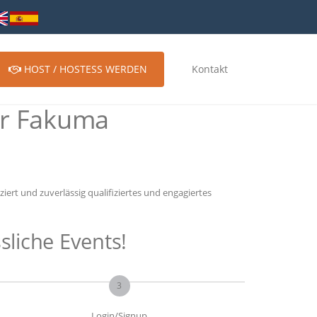
HOST / HOSTESS WERDEN
Kontakt
ür Fakuma
ert und zuverlässig qualifiziertes und engagiertes
sliche Events!
3
Login/Signup