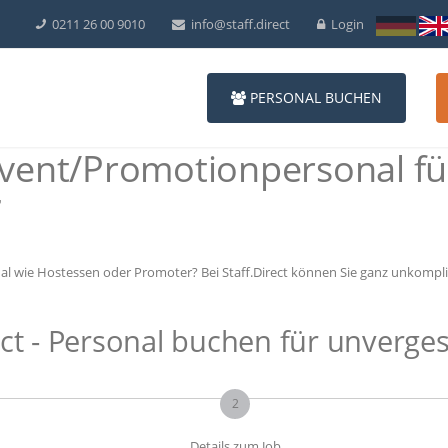
0211 26 00 9010
info@staff.direct
Login
PERSONAL BUCHEN
Event/Promotionpersonal f
7
al wie Hostessen oder Promoter? Bei Staff.Direct können Sie ganz unkomplizi
ct - Personal buchen für unverges
2
Details zum Job