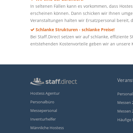
In seltenen Fällen kann es vorkommen, dass Hoste
erscheinen können. Dann schicken wir Ihnen umgeh
Veranstaltungen halten wir Ersatzpersonal bereit, d
Schlanke Strukturen - schlanke Preise!
Bei Staff.Direct setzen wir auf schlanke, effizient
entstehenden Kostenvorteile geben wir an unsere
Veranst
Hostess Agentur
Personal
Personalbüro
Messen 
Messepersonal
Messen 
Inventurhelfer
Häufige 
Männliche Hostess