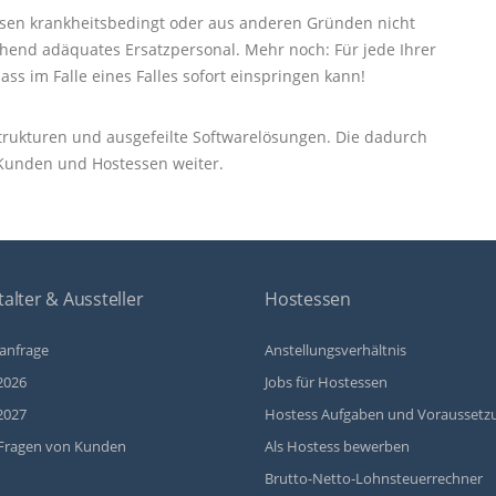
ssen krankheitsbedingt oder aus anderen Gründen nicht
end adäquates Ersatzpersonal. Mehr noch: Für jede Ihrer
ass im Falle eines Falles sofort einspringen kann!
e Strukturen und ausgefeilte Softwarelösungen. Die dadurch
 Kunden und Hostessen weiter.
alter & Aussteller
Hostessen
anfrage
Anstellungsverhältnis
2026
Jobs für Hostessen
2027
Hostess Aufgaben und Voraussetz
Fragen von Kunden
Als Hostess bewerben
Brutto-Netto-Lohnsteuerrechner