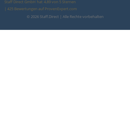
Staff Direct GmbH
hat
4,89
von
5
Sternen
|
425
Bewertungen auf ProvenExpert.com
© 2026 Staff.Direct | Alle Rechte vorbehalten