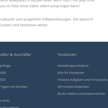
end adäquates Ersatzpersonal. Mehr noch: Für jede Ihrer
ass im Falle eines Falles sofort einspringen kann!
e Strukturen und ausgefeilte Softwarelösungen. Die dadurch
 Kunden und Hostessen weiter.
alter & Aussteller
Hostessen
anfrage
Anstellungsverhältnis
2026
Jobs für Hostessen
2027
Hostess Aufgaben und Voraussetz
Fragen von Kunden
Als Hostess bewerben
Brutto-Netto-Lohnsteuerrechner
n Köln
n Düsseldorf