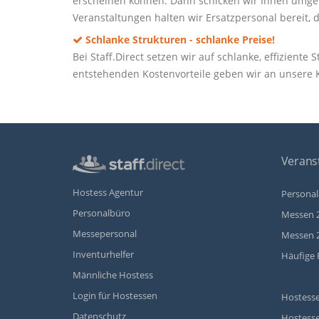
erscheinen können. Dann schicken wir Ihnen umgeh
Veranstaltungen halten wir Ersatzpersonal bereit, d
Schlanke Strukturen - schlanke Preise!
Bei Staff.Direct setzen wir auf schlanke, effizient
entstehenden Kostenvorteile geben wir an unsere
Veranst
Hostess Agentur
Personal
Personalbüro
Messen 
Messepersonal
Messen 
Inventurhelfer
Häufige 
Männliche Hostess
Login für Hostessen
Hostesse
Datenschutz
Hostesse