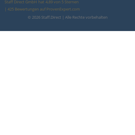
Staff Direct GmbH
hat
4,89
von
5
Sternen
|
425
Bewertungen auf ProvenExpert.com
© 2026 Staff.Direct | Alle Rechte vorbehalten