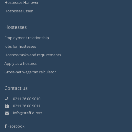
Hostesses Hanover
Hostesses Essen
Hostesses
Employment relationship
Jobs for hostesses
Hostess tasks and requirements
Apply as a hostess
Gross-net wage tax calculator
Contact us
0211 26 00 9010
0211 26 00 9011
Kundenbewertungen und Erfahrungen zu
info@staff.direct
Staff Direct GmbH
Facebook
SEHR GUT
99%