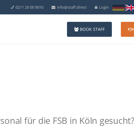
0211 26 00 9010
info@staff.direct
Login
BOOK STAFF
onal für die FSB in Köln gesucht