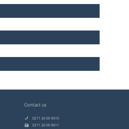
Contact us
Kundenbewertungen und Erfahrungen zu
Staff Direct GmbH
0211 26 00 9010
0211 26 00 9011
99%
SEHR GUT