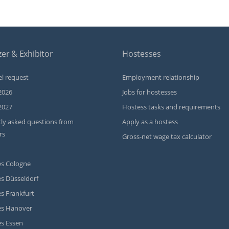
er & Exhibitor
Hostesses
l request
Employment relationship
2026
Jobs for hostesses
2027
Hostess tasks and requirements
ly asked questions from
Apply as a hostess
rs
Gross-net wage tax calculator
s Cologne
s Düsseldorf
s Frankfurt
es Hanover
s Essen