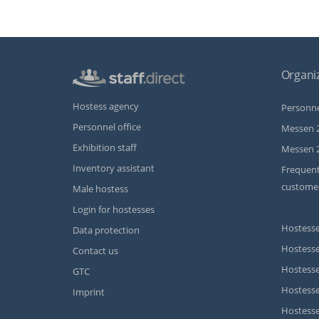
Organiz
Hostess agency
Personne
Personnel office
Messen 
Exhibition staff
Messen 
Inventory assistant
Frequent
custome
Male hostess
Login for hostesses
Hostesse
Data protection
Hostesse
Contact us
Hostesse
GTC
Hostess
Imprint
Hostesse