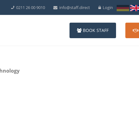
0211 26 00 9010
info@staff.direct
Login
BOOK STAFF
chnology