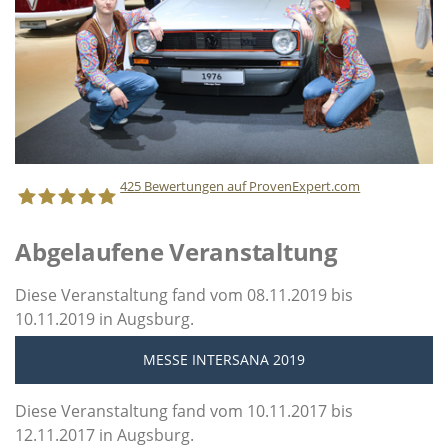
425
Bewertungen auf ProvenExpert.com
Abgelaufene Veranstaltung
Staff Direct GmbH
Diese Veranstaltung fand vom 08.11.2019 bis
10.11.2019 in Augsburg.
MESSE INTERSANA 2019
Diese Veranstaltung fand vom 10.11.2017 bis
12.11.2017 in Augsburg.