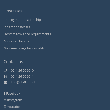
Hostesses
Employment relationship
Jobs for hostesses
Hostess tasks and requirements
Apply as a hostess
Gross-net wage tax calculator
Contact us
0211 26 00 9010
0211 26 00 9011
Kundenbewertungen und Erfahrungen zu
info@staff.direct
Staff Direct GmbH
Facebook
SEHR GUT
99%
Instagram
Empfehlungen auf
ProvenExpert.com
4,89 / 5,00
Youtube