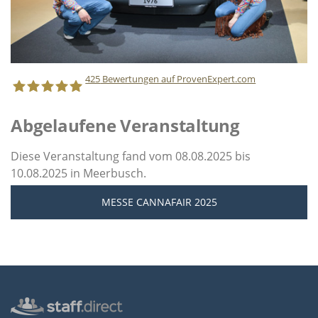
425
Bewertungen auf ProvenExpert.com
Abgelaufene Veranstaltung
Staff Direct GmbH
Diese Veranstaltung fand vom 08.08.2025 bis
10.08.2025 in Meerbusch.
MESSE CANNAFAIR 2025