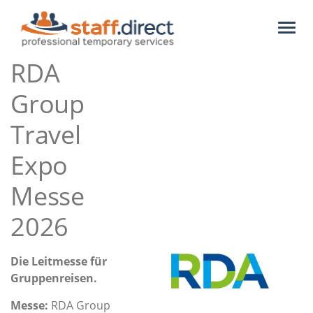
Toggl
naviga
RDA
Group
Travel
Expo
Messe
2026
Die Leitmesse für
Gruppenreisen.
Messe:
RDA Group