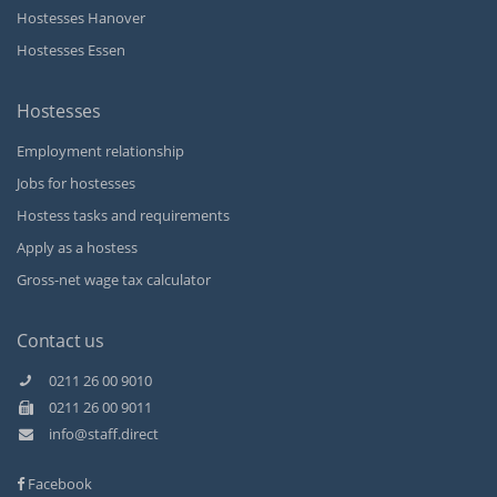
Hostesses Hanover
Hostesses Essen
Hostesses
Employment relationship
Jobs for hostesses
Hostess tasks and requirements
Apply as a hostess
Gross-net wage tax calculator
Contact us
0211 26 00 9010
0211 26 00 9011
Kundenbewertungen und Erfahrungen zu
info@staff.direct
Staff Direct GmbH
Facebook
SEHR GUT