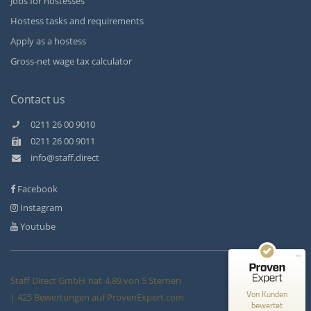
Jobs for hostesses
Hostess tasks and requirements
Apply as a hostess
Gross-net wage tax calculator
Contact us
0211 26 00 9010
0211 26 00 9011
Kundenbewertungen und Erfahrungen zu
info@staff.direct
Staff Direct GmbH
Facebook
SEHR GUT
99%
Instagram
Empfehlungen auf
ProvenExpert.com
4,89 / 5,00
Youtube
146
279
Bewertungen auf
Bewertungen von 3
Staff Direct GmbH
hat
4,89
von
5
Sternen
ProvenExpert.com
anderen Quellen
Von Kunden
|
425
Bewertungen auf ProvenExpert.com
bewertet