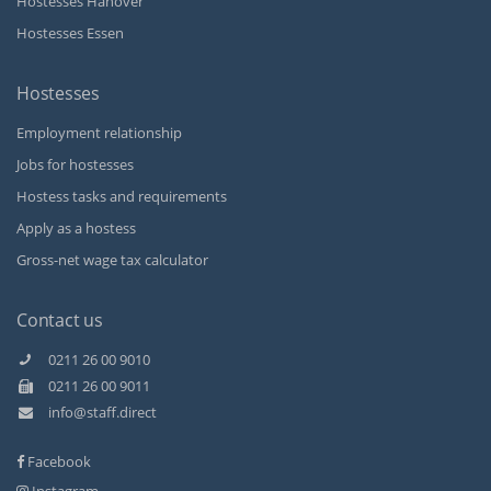
Hostesses Hanover
Hostesses Essen
Hostesses
Employment relationship
Jobs for hostesses
Hostess tasks and requirements
Apply as a hostess
Gross-net wage tax calculator
Contact us
0211 26 00 9010
0211 26 00 9011
Kundenbewertungen und Erfahrungen zu
info@staff.direct
Staff Direct GmbH
Facebook
SEHR GUT
99%