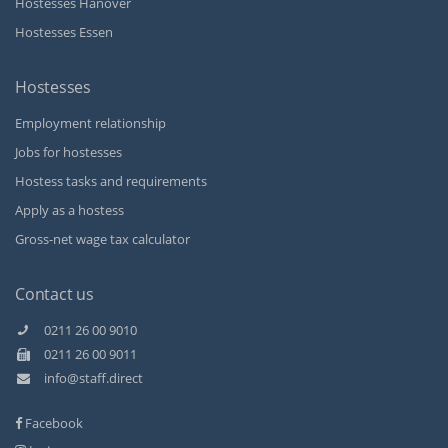
Hostesses Hanover
Hostesses Essen
Hostesses
Employment relationship
Jobs for hostesses
Hostess tasks and requirements
Apply as a hostess
Gross-net wage tax calculator
Contact us
0211 26 00 9010
0211 26 00 9011
Kundenbewertungen und Erfahrungen zu
info@staff.direct
Staff Direct GmbH
Facebook
SEHR GUT
99%