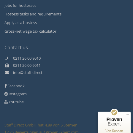
Jobs for hostesses
Hostess tasks and requirements
Apply as a hostess
Gross-net wage tax calculator
Contact us
0211 26 00 9010
0211 26 00 9011
Kundenbewertungen und Erfahrungen zu
info@staff.direct
Staff Direct GmbH
Facebook
SEHR GUT
99%
Instagram
Empfehlungen auf
ProvenExpert.com
4,89 / 5,00
Youtube
146
279
Bewertungen auf
Bewertungen von 3
Staff Direct GmbH
hat
4,89
von
5
Sternen
ProvenExpert.com
anderen Quellen
Von Kunden
|
425
Bewertungen auf ProvenExpert.com