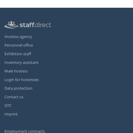
Hostess agency
Personnel office
Exhibition staff
Inventory assistant
Male hostess
Login for hostesses
Data protection
Contact us
GTC
Imprint
Employment contracts