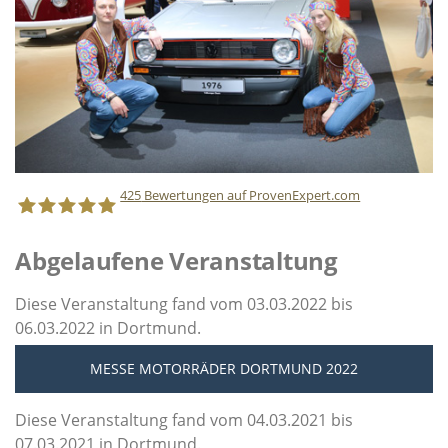
425
Bewertungen auf ProvenExpert.com
Abgelaufene Veranstaltung
Staff Direct GmbH
Diese Veranstaltung fand vom 03.03.2022 bis
06.03.2022 in Dortmund.
MESSE MOTORRÄDER DORTMUND 2022
Diese Veranstaltung fand vom 04.03.2021 bis
07.03.2021 in Dortmund.