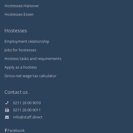
Hostesses Hanover
Hostesses Essen
Hostesses
Employment relationship
Jobs for hostesses
Hostess tasks and requirements
Apply as a hostess
Gross-net wage tax calculator
Contact us
0211 26 00 9010
0211 26 00 9011
Kundenbewertungen und Erfahrungen zu
info@staff.direct
Staff Direct GmbH
Facebook