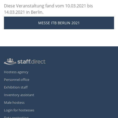
Diese Veranstaltung fand vom 10.03.2021 bis
14.03.2021 in Berlin.
MESSE ITB BERLIN 2021
Hostess agency
Personnel office
Exhibition staff
Inventory assistant
Male hostess
Login for hostesses
Data protection