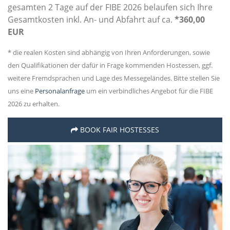
gesamten 2 Tage auf der FIBE 2026 belaufen sich Ihre
Gesamtkosten inkl. An- und Abfahrt auf ca.
*360,00
EUR
* die realen Kosten sind abhängig von Ihren Anforderungen, sowie
den Qualifikationen der dafür in Frage kommenden Hostessen, ggf.
weitere Fremdsprachen und Lage des Messegeländes. Bitte stellen Sie
uns eine
Personalanfrage
um ein verbindliches Angebot für die FIBE
2026 zu erhalten.
BOOK FAIR HOSTESSES