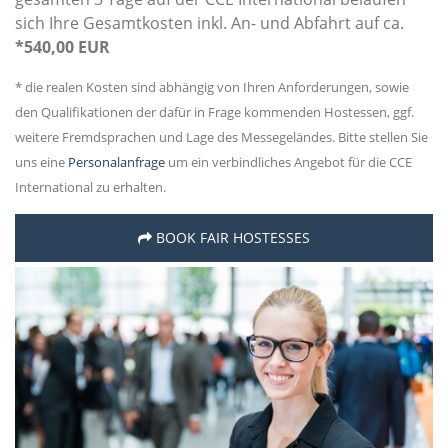
sich Ihre Gesamtkosten inkl. An- und Abfahrt auf ca.
*540,00 EUR
* die realen Kosten sind abhängig von Ihren Anforderungen, sowie
den Qualifikationen der dafür in Frage kommenden Hostessen, ggf.
weitere Fremdsprachen und Lage des Messegeländes. Bitte stellen Sie
uns eine
Personalanfrage
um ein verbindliches Angebot für die CCE
International zu erhalten.
BOOK FAIR HOSTESSES