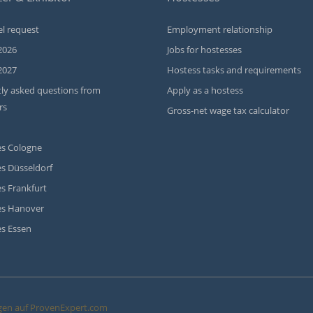
l request
Employment relationship
2026
Jobs for hostesses
2027
Hostess tasks and requirements
ly asked questions from
Apply as a hostess
rs
Gross-net wage tax calculator
s Cologne
s Düsseldorf
s Frankfurt
es Hanover
s Essen
en auf ProvenExpert.com