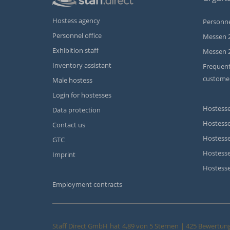
Hostess agency
Personne
Personnel office
Messen 
Exhibition staff
Messen 
Inventory assistant
Frequent
custome
Male hostess
Login for hostesses
Hostesse
Data protection
Hostesse
Contact us
Hostesse
GTC
Hostess
Imprint
Hostesse
Employment contracts
Staff Direct GmbH
hat
4,89
von
5
Sternen
|
425
Bewertung