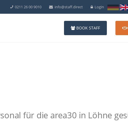
0211 26 00 9010
info@staff.direct
Login
BOOK STAFF
onal für die area30 in Löhne ges