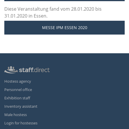
Diese Veranstaltung fand vom 28.01.2020 bis
31.01.2020 in Essen.
MESSE IPM ESSEN 2020
Hostess agency
Personnel office
Exhibition staff
Inventory assistant
Male hostess
Login for hostesses