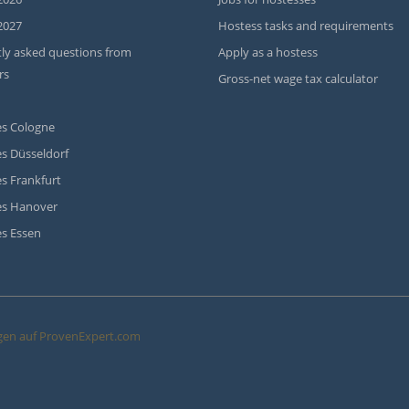
2027
Hostess tasks and requirements
ly asked questions from
Apply as a hostess
rs
Gross-net wage tax calculator
s Cologne
s Düsseldorf
s Frankfurt
es Hanover
s Essen
en auf ProvenExpert.com