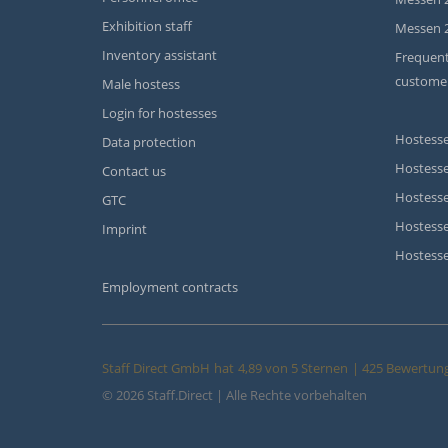
Exhibition staff
Messen 
Inventory assistant
Frequent
custome
Male hostess
Login for hostesses
Hostesse
Data protection
Hostesse
Contact us
Hostesse
GTC
Hostess
Imprint
Hostesse
Employment contracts
Staff Direct GmbH
hat
4,89
von
5
Sternen
|
425
Bewertung
© 2026 Staff.Direct | Alle Rechte vorbehalten