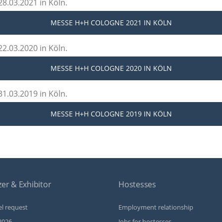
8.03.2021 in Köln.
MESSE H+H COLOGNE 2021
IN KÖLN
2.03.2020 in Köln.
MESSE H+H COLOGNE 2020
IN KÖLN
1.03.2019 in Köln.
MESSE H+H COLOGNE 2019
IN KÖLN
er & Exhibitor
Hostesses
l request
Employment relationship
2026
Jobs for hostesses