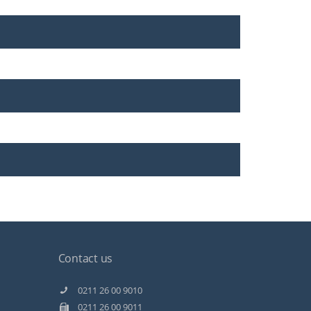
Contact us
Kundenbewertungen und Erfahrungen zu
Staff Direct GmbH
0211 26 00 9010
0211 26 00 9011