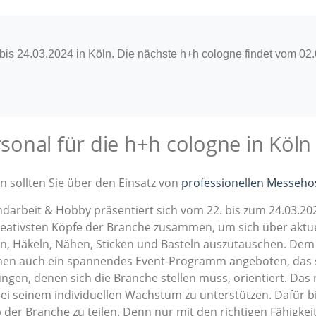
is 24.03.2024 in Köln. Die nächste h+h cologne findet vom 02.0
onal für die h+h cologne in Köln
n sollten Sie über den Einsatz von
professionellen Messeho
darbeit & Hobby präsentiert sich vom 22. bis zum 24.03.202
reativsten Köpfe der Branche zusammen, um sich über aktue
en, Häkeln, Nähen, Sticken und Basteln auszutauschen. De
en auch ein spannendes Event-Programm angeboten, das s
ngen, denen sich die Branche stellen muss, orientiert. Da
bei seinem individuellen Wachstum zu unterstützen. Dafür b
der Branche zu teilen. Denn nur mit den richtigen Fähigkei