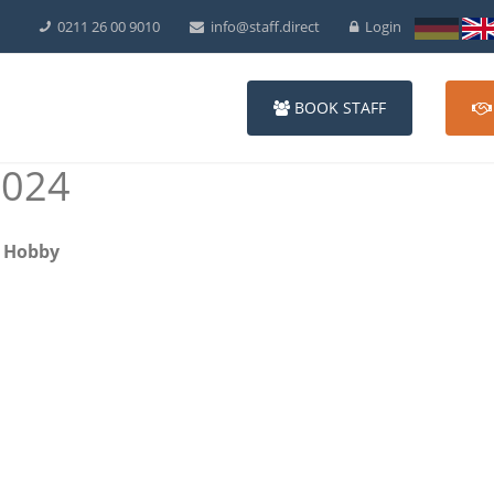
0211 26 00 9010
info@staff.direct
Login
BOOK STAFF
2024
+ Hobby