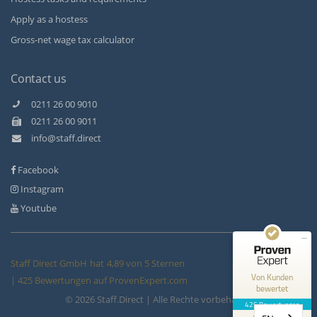
Apply as a hostess
Gross-net wage tax calculator
Contact us
0211 26 00 9010
0211 26 00 9011
Kundenbewertungen und Erfahrungen zu
info@staff.direct
Staff Direct GmbH
Facebook
SEHR GUT
99%
Instagram
Empfehlungen auf
ProvenExpert.com
4,89 / 5,00
Youtube
146
279
Bewertungen auf
Bewertungen von 3
Staff Direct GmbH
hat
4,89
von
5
Sternen
ProvenExpert.com
anderen Quellen
Von Kunden
|
425
Bewertungen auf ProvenExpert.com
bewertet
© 2026 Staff.Direct | Alle Rechte vorbehalten
Blick aufs ProvenExpert-Profil werfen
425 Bewertungen