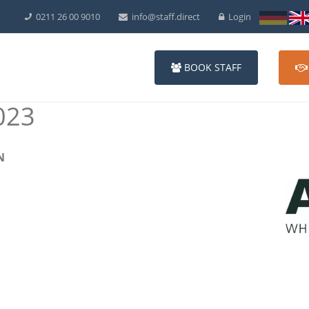
0211 26 00 9010
info@staff.direct
Login
BOOK STAFF
023
N