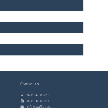
Contact us
Kundenbewertungen und Erfahrungen zu
Staff Direct GmbH
0211 26 00 9010
0211 26 00 9011
99%
SEHR GUT
info@staff.direct
Empfehlungen auf