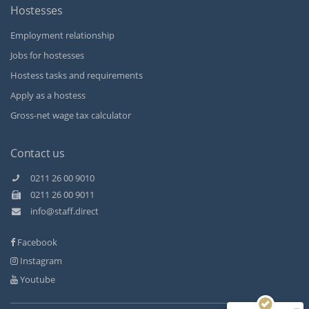
Hostesses
Employment relationship
Jobs for hostesses
Hostess tasks and requirements
Apply as a hostess
Gross-net wage tax calculator
Contact us
0211 26 00 9010
0211 26 00 9011
Kundenbewertungen und Erfahrungen zu
info@staff.direct
Staff Direct GmbH
Facebook
SEHR GUT
99%
Instagram
Empfehlungen auf
ProvenExpert.com
4,89 / 5,00
Youtube