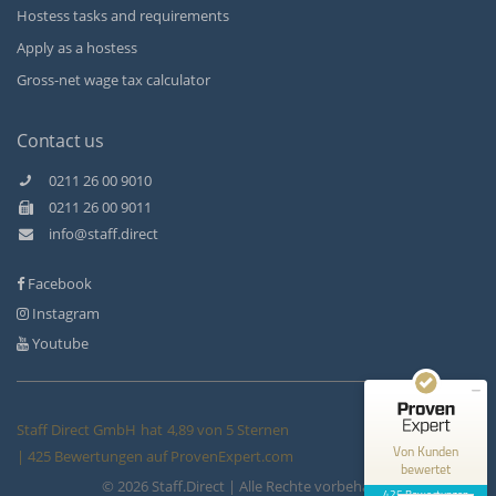
Hostess tasks and requirements
Apply as a hostess
Gross-net wage tax calculator
Contact us
0211 26 00 9010
0211 26 00 9011
Kundenbewertungen und Erfahrungen zu
info@staff.direct
Staff Direct GmbH
Facebook
SEHR GUT
99%
Instagram
Empfehlungen auf
ProvenExpert.com
4,89 / 5,00
Youtube
146
279
Bewertungen auf
Bewertungen von 3
Staff Direct GmbH
hat
4,89
von
5
Sternen
ProvenExpert.com
anderen Quellen
Von Kunden
|
425
Bewertungen auf ProvenExpert.com
bewertet
© 2026 Staff.Direct | Alle Rechte vorbehalten
Blick aufs ProvenExpert-Profil werfen
425 Bewertungen