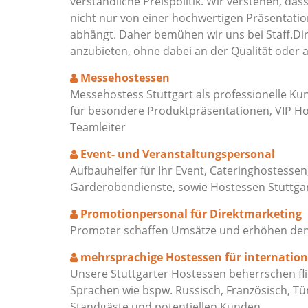
verständliche Preispolitik. Wir verstehen, das
nicht nur von einer hochwertigen Präsentat
abhängt. Daher bemühen wir uns bei Staff.Dir
anzubieten, ohne dabei an der Qualität oder 
Messehostessen
Messehostess Stuttgart als professionelle K
für besondere Produktpräsentationen, VIP Ho
Teamleiter
Event- und Veranstaltungspersonal
Aufbauhelfer für Ihr Event, Cateringhostessen
Garderobendienste, sowie Hostessen Stuttg
Promotionpersonal für Direktmarketing
Promoter schaffen Umsätze und erhöhen den M
mehrsprachige Hostessen für internatio
Unsere Stuttgarter Hostessen beherrschen fli
Sprachen wie bspw. Russisch, Französisch, Tü
Standgäste und potentiellen Kunden