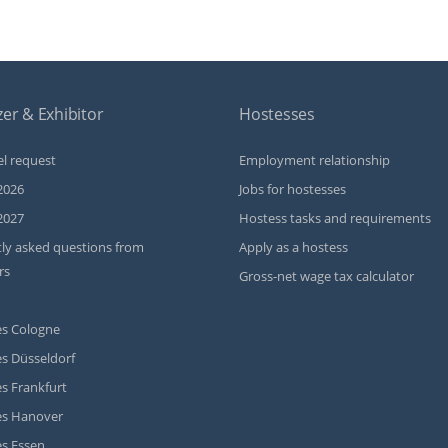
er & Exhibitor
Hostesses
l request
Employment relationship
2026
Jobs for hostesses
2027
Hostess tasks and requirements
ly asked questions from
Apply as a hostess
rs
Gross-net wage tax calculator
s Cologne
s Düsseldorf
s Frankfurt
es Hanover
s Essen