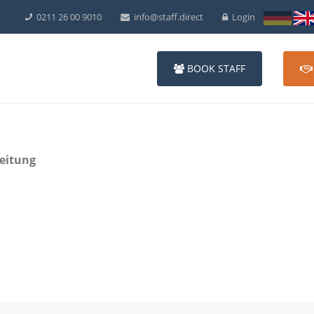
0211 26 00 9010
info@staff.direct
Login
BOOK STAFF
beitung