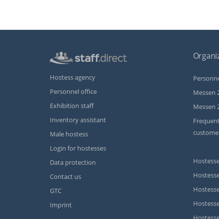
Organiz
Hostess agency
Personne
Personnel office
Messen 
Exhibition staff
Messen 
Inventory assistant
Frequent
custome
Male hostess
Login for hostesses
Hostesse
Data protection
Hostesse
Contact us
Hostesse
GTC
Hostess
Imprint
Hostesse