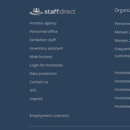
Organiz
Hostess agency
Personne
Personnel office
Messen 
Exhibition staff
Messen 
Inventory assistant
Frequent
custome
Male hostess
Login for hostesses
Hostesse
Data protection
Hostesse
Contact us
Hostesse
GTC
Hostess
Imprint
Hostesse
Employment contracts