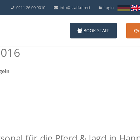
0211 26 00 9010
info@staff.direct
Login
BOOK STAFF
2016
geln
onal für die Pferd & Jagd in Han