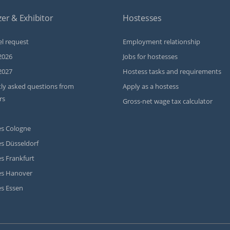
er & Exhibitor
Hostesses
l request
Employment relationship
2026
Jobs for hostesses
2027
Hostess tasks and requirements
ly asked questions from
Apply as a hostess
rs
Gross-net wage tax calculator
s Cologne
s Düsseldorf
s Frankfurt
es Hanover
s Essen