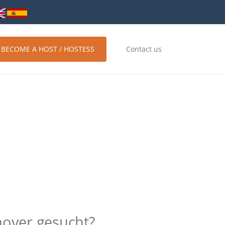
BECOME A HOST / HOSTESS
Contact us
nover gesucht?