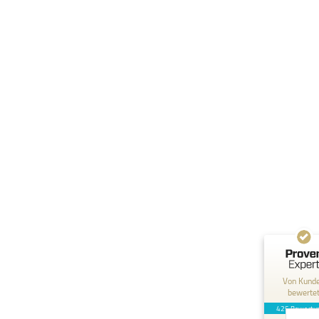
Kundenbewertungen und Erfahrungen zu
Staff Direct GmbH
SEHR GUT
99%
Empfehlungen a
ProvenExpert.c
4,89 / 5,00
146
279
Bewertungen a
Bewertungen von 3
ProvenExpert.c
anderen Quellen
Von Kund
bewerte
Blick aufs ProvenExpert-Profil werfe
425 Bewertu