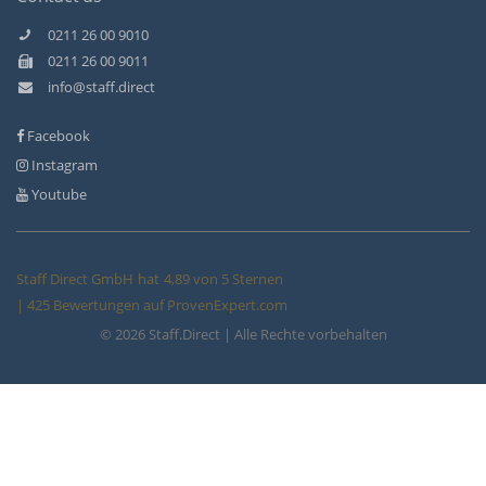
0211 26 00 9010
0211 26 00 9011
info@staff.direct
Facebook
Instagram
Youtube
Staff Direct GmbH
hat
4,89
von
5
Sternen
|
425
Bewertungen auf ProvenExpert.com
© 2026 Staff.Direct | Alle Rechte vorbehalten