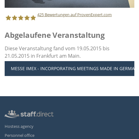
425
Bewertungen auf ProvenExpert.com
Abgelaufene Veranstaltung
Staff Direct GmbH
Diese Veranstaltung fand vom 19.05.2015 bis
21.05.2015 in Frankfurt am Main.
MESSE IMEX - INCORPORATING MEETINGS MADE IN GERMAN
Hostess agency
Personnel office