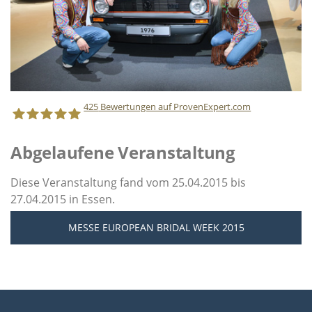
425
Bewertungen auf ProvenExpert.com
Abgelaufene Veranstaltung
Staff Direct GmbH
Diese Veranstaltung fand vom 25.04.2015 bis
27.04.2015 in Essen.
MESSE EUROPEAN BRIDAL WEEK 2015