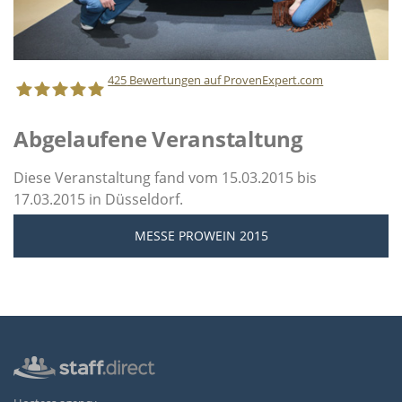
425
Bewertungen auf ProvenExpert.com
Abgelaufene Veranstaltung
Staff Direct GmbH
Diese Veranstaltung fand vom 15.03.2015 bis
17.03.2015 in Düsseldorf.
MESSE PROWEIN 2015