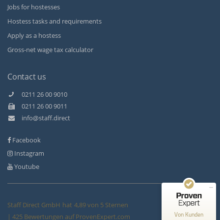
Jobs for hostesses
Hostess tasks and requirements
Apply as a hostess
Gross-net wage tax calculator
Contact us
0211 26 00 9010
0211 26 00 9011
Kundenbewertungen und Erfahrungen zu
info@staff.direct
Staff Direct GmbH
Facebook
SEHR GUT
99%
Instagram
Empfehlungen auf
ProvenExpert.com
4,89 / 5,00
Youtube
146
279
Bewertungen auf
Bewertungen von 3
Staff Direct GmbH
hat
4,89
von
5
Sternen
ProvenExpert.com
anderen Quellen
Von Kunden
|
425
Bewertungen auf ProvenExpert.com