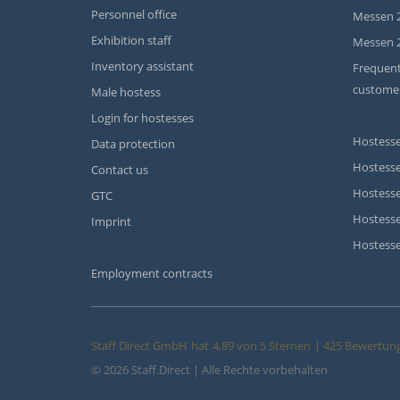
Personnel office
Messen 
Exhibition staff
Messen 
Inventory assistant
Frequent
custome
Male hostess
Login for hostesses
Hostesse
Data protection
Hostesse
Contact us
Hostesse
GTC
Hostess
Imprint
Hostesse
Employment contracts
Staff Direct GmbH
hat
4,89
von
5
Sternen
|
425
Bewertung
© 2026 Staff.Direct | Alle Rechte vorbehalten