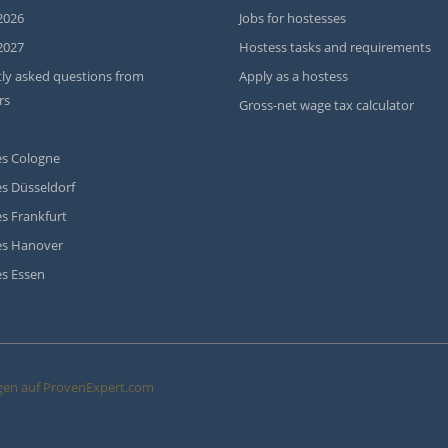
2026
Jobs for hostesses
2027
Hostess tasks and requirements
ly asked questions from
Apply as a hostess
rs
Gross-net wage tax calculator
s Cologne
s Düsseldorf
s Frankfurt
es Hanover
s Essen
en auf ProvenExpert.com