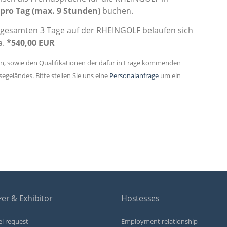
pro Tag (max. 9 Stunden)
buchen.
 gesamten 3 Tage auf der RHEINGOLF belaufen sich
a.
*540,00 EUR
en, sowie den Qualifikationen der dafür in Frage kommenden
geländes. Bitte stellen Sie uns eine
Personalanfrage
um ein
er & Exhibitor
Hostesses
l request
Employment relationship