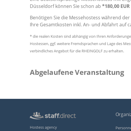
Düsseldorf können Sie schon ab
*180,00 EUR 
Benötigen Sie die Messehostess während der
Ihre Gesamtkosten inkl. An- und Abfahrt auf c
* die realen Kosten sind abhängig von Ihren Anforderung
Hostessen, ggf. weitere Fremdsprachen und Lage des Messe
verbindliches Angebot für die RHEINGOLF zu erhalten.
Abgelaufene Veranstaltung
Organiz
Hostess agency
Personne