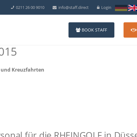
0211 26 00 9010
info@staff.direct
Login
BOOK STAFF
015
n und Kreuzfahrten
onal für die RHEINGOLF in Düsse