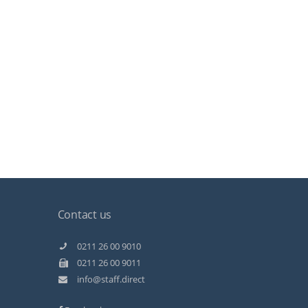
Contact us
Kundenbewertungen und Erfahrungen zu
Staff Direct GmbH
0211 26 00 9010
0211 26 00 9011
99%
SEHR GUT
info@staff.direct
Empfehlungen auf
ProvenExpert.com
4,89 / 5,00