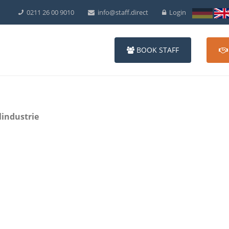
0211 26 00 9010
info@staff.direct
Login
BOOK STAFF
lindustrie