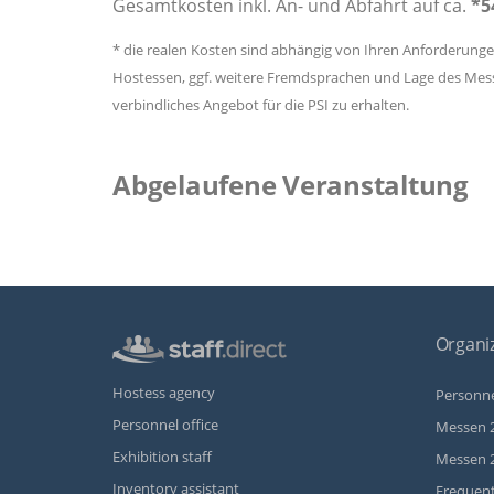
Gesamtkosten inkl. An- und Abfahrt auf ca.
*5
* die realen Kosten sind abhängig von Ihren Anforderung
Hostessen, ggf. weitere Fremdsprachen und Lage des Messe
verbindliches Angebot für die PSI zu erhalten.
Abgelaufene Veranstaltung
Organiz
Hostess agency
Personne
Personnel office
Messen 
Exhibition staff
Messen 
Inventory assistant
Frequent