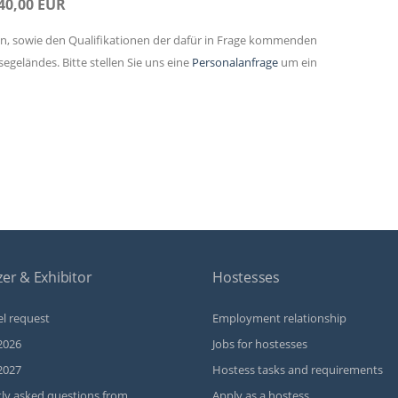
40,00 EUR
en, sowie den Qualifikationen der dafür in Frage kommenden
geländes. Bitte stellen Sie uns eine
Personalanfrage
um ein
er & Exhibitor
Hostesses
l request
Employment relationship
2026
Jobs for hostesses
2027
Hostess tasks and requirements
ly asked questions from
Apply as a hostess