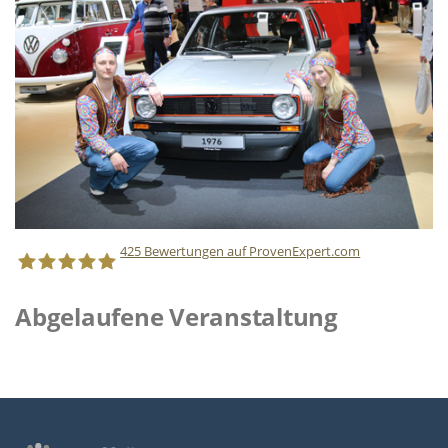
425
Bewertungen auf ProvenExpert.com
Abgelaufene Veranstaltung
Staff Direct GmbH