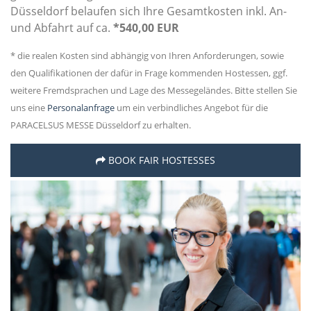
Düsseldorf belaufen sich Ihre Gesamtkosten inkl. An-
und Abfahrt auf ca.
*540,00 EUR
* die realen Kosten sind abhängig von Ihren Anforderungen, sowie
den Qualifikationen der dafür in Frage kommenden Hostessen, ggf.
weitere Fremdsprachen und Lage des Messegeländes. Bitte stellen Sie
uns eine
Personalanfrage
um ein verbindliches Angebot für die
PARACELSUS MESSE Düsseldorf zu erhalten.
BOOK FAIR HOSTESSES