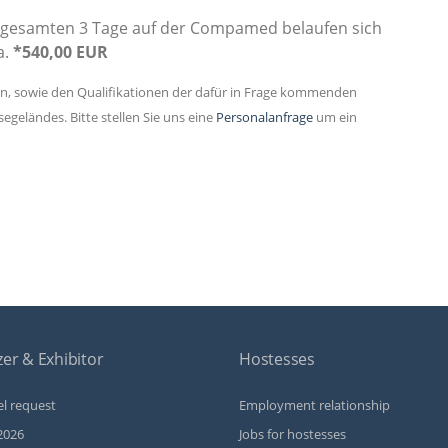
 gesamten 3 Tage auf der Compamed belaufen sich
a.
*540,00 EUR
en, sowie den Qualifikationen der dafür in Frage kommenden
geländes. Bitte stellen Sie uns eine
Personalanfrage
um ein
er & Exhibitor
Hostesses
l request
Employment relationship
2026
Jobs for hostesses