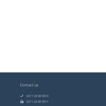
Contact us
Kundenbewertungen und Erfahrungen zu
Staff Direct GmbH
0211 26 00 9010
0211 26 00 9011
99%
SEHR GUT