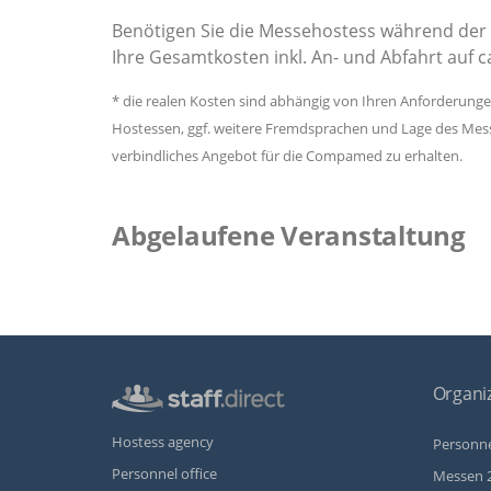
Benötigen Sie die Messehostess während der
Ihre Gesamtkosten inkl. An- und Abfahrt auf c
* die realen Kosten sind abhängig von Ihren Anforderung
Hostessen, ggf. weitere Fremdsprachen und Lage des Messe
verbindliches Angebot für die Compamed zu erhalten.
Abgelaufene Veranstaltung
Organiz
Hostess agency
Personne
Personnel office
Messen 