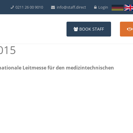
0211 26 00 9010
info@staff.direct
Login
BOOK STAFF
015
nationale Leitmesse für den medizintechnischen